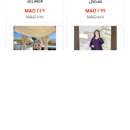
قفطان
JELABA
٢٤٩ MAD
٢٩٩ MAD
٢٩٩ MAD
٤٤٩ MAD
كندورة
بوركيني
٢٩٩ MAD
٢٧٩ MAD
٣٤٩ MAD
٣٩٩ MAD