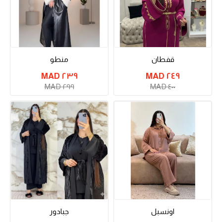
قفطان
منطو
٢٣٩ MAD
٢٤٩ MAD
٢٩٩ MAD
٤٠٠ MAD
اونسبل
جبادور