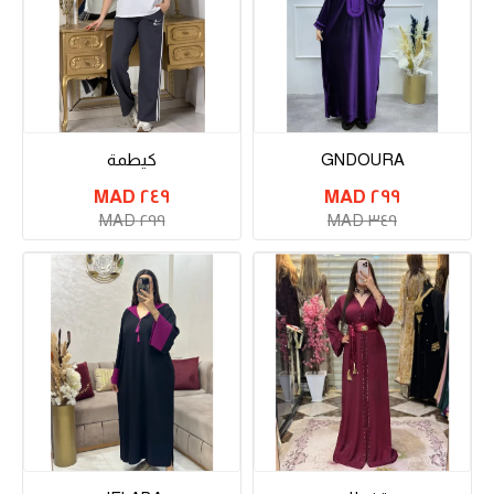
GNDOURA
كيطمة
٢٤٩ MAD
٢٩٩ MAD
٢٩٩ MAD
٣٤٩ MAD